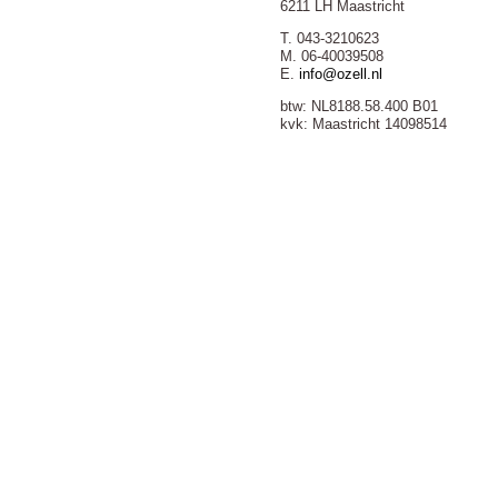
6211 LH Maastricht
T. 043-3210623
M. 06-40039508
E.
info@ozell.nl
btw: NL8188.58.400 B01
kvk: Maastricht 14098514